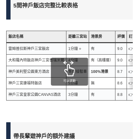
5間神戶飯店完整比較表格
飯店名稱
距離三宮站
港景房
評價
訂房
雷姆普拉斯神戶三宮飯店
1分鐘 ⭐
有
9.0
👉
訂
大和羅內特飯店神戶三宮普瑞米爾
4分鐘
有（高樓層）
9.0
👉
訂
神戶美利堅公園東方酒店
免費接駁車
100%港景
8.7
👉
訂
可以滾動
神戶三宮康福特飯店
5分鐘
無
8.6
👉
訂
神戶三宮皇家公園CANVAS酒店
3分鐘
有
8.8
👉
訂
帶長輩遊神戶的額外建議