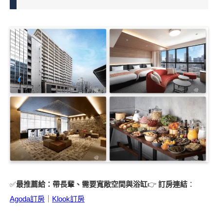
✅
最推薦給：帶長輩、需要寬敞空間與浴缸
👉
訂房連結
：
Agoda訂房
｜
Klook訂房