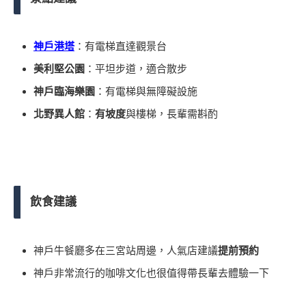
神戶港塔
：有電梯直達觀景台
美利堅公園
：平坦步道，適合散步
神戶臨海樂園
：有電梯與無障礙設施
北野異人館
：
有坡度
與樓梯，長輩需斟酌
飲食建議
神戶牛餐廳多在三宮站周邊，人氣店建議
提前預約
神戶非常流行的咖啡文化也很值得帶長輩去體驗一下