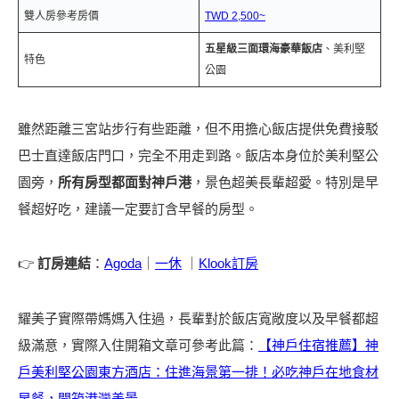
雙人房參考房價
TWD 2,500~
五星級三面環海豪華飯店
、美利堅
特色
公園
雖然距離三宮站步行有些距離，但不用擔心飯店提供免費接駁
巴士直達飯店門口，完全不用走到路。飯店本身位於美利堅公
園旁，
所有房型都面對神戶港
，景色超美長輩超愛。特別是早
餐超好吃，建議一定要訂含早餐的房型。
👉
訂房連結
：
Agoda
｜
一休
｜
Klook訂房
耀美子實際帶媽媽入住過，長輩對於飯店寬敞度以及早餐都超
級滿意，實際入住開箱文章可參考此篇：
【神戶住宿推薦】神
戶美利堅公園東方酒店：住進海景第一排！必吃神戶在地食材
早餐，開箱港灣美景