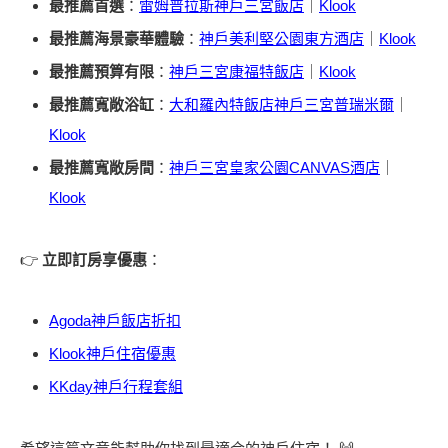
最推薦首選
：
雷姆普拉斯神戶三宮飯店
｜
Klook
最推薦海景豪華體驗
：
神戶美利堅公園東方酒店
｜
Klook
最推薦預算有限
：
神戶三宮康福特飯店
｜
Klook
最推薦寬敞浴缸
：
大和羅內特飯店神戶三宮普瑞米爾
｜
Klook
最推薦寬敞房間
：
神戶三宮皇家公園CANVAS酒店
｜
Klook
👉
立即訂房享優惠
：
Agoda神戶飯店折扣
Klook神戶住宿優惠
KKday神戶行程套組