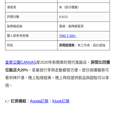
港景房
有（部分樓層）
評價分數
8.8/10
無障礙設施
電梯、無障礙客房
雙人房參考房價
TWD 2,300~
特色
房間超寬敞
、有工作桌、設計感強
皇家公園CANVAS
是2020年新開業的現代風飯店，
房間比同價
位飯店大20%
，長輩放行李與走動都很方便。部分高樓層房可
看到神戶港，晚上點燈超美。晚上時段提供飲品與甜點可以享
用。
👉
訂房連結
：
Agoda訂房
｜
Klook訂房