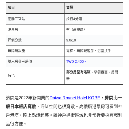
項目
資訊
距離三宮站
步行4分鐘
港景房
有（高樓層）
評價分數
9.0/10
無障礙設施
電梯、無障礙客房、浴室扶手
雙人房參考房價
TWD 2,400~
部分房型有浴缸
、早餐豐富、房間
特色
新
這間是2022年新開業的
Daiwa Roynet Hotel KOBE
，
房間比一
般日本飯店寬敞
，浴缸空間也很寬敞。高樓層港景房可看到神
戶港塔，晚上點燈超美。離神戶逛街區域也非常近要採買戰利
品很方便。