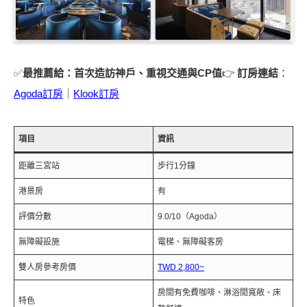
✅
最推薦給：首次造訪神戶、重視交通與CP值
👉
訂房連結
：
Agoda訂房
｜
Klook訂房
項目
資訊
距離三宮站
步行1分鐘
港景房
有
評價分數
9.0/10（Agoda）
無障礙設施
電梯、無障礙客房
雙人房參考房價
TWD 2,800~
房間有免費咖啡、淋浴間寬敞、床
特色