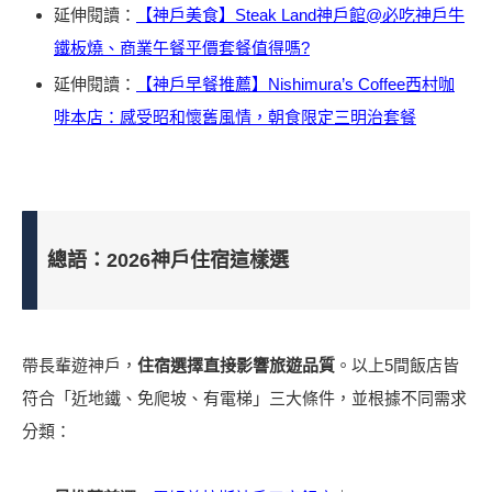
延伸閱讀：
【神戶美食】Steak Land神戶館@必吃神戶牛
鐵板燒、商業午餐平價套餐值得嗎?
延伸閱讀：
【神戶早餐推薦】Nishimura’s Coffee西村咖
啡本店：感受昭和懷舊風情，朝食限定三明治套餐
總語：2026神戶住宿這樣選
帶長輩遊神戶，
住宿選擇直接影響旅遊品質
。以上5間飯店皆
符合「近地鐵、免爬坡、有電梯」三大條件，並根據不同需求
分類：