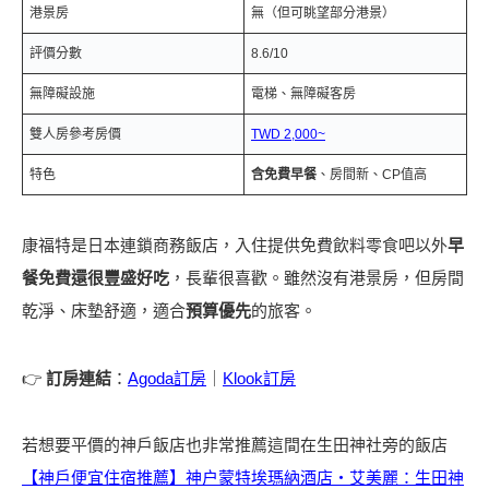
港景房
無（但可眺望部分港景）
評價分數
8.6/10
無障礙設施
電梯、無障礙客房
雙人房參考房價
TWD 2,000~
特色
含免費早餐
、房間新、CP值高
康福特是日本連鎖商務飯店，入住提供免費飲料零食吧以外
早
餐免費還很豐盛好吃
，長輩很喜歡。雖然沒有港景房，但房間
乾淨、床墊舒適，適合
預算優先
的旅客。
👉
訂房連結
：
Agoda訂房
｜
Klook訂房
若想要平價的神戶飯店也非常推薦這間在生田神社旁的飯店
【神戶便宜住宿推薦】神户蒙特埃瑪納酒店・艾美麗：生田神