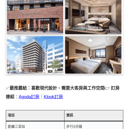
✅
最推薦給：喜歡現代設計、需要大客房與工作空間
👉
訂房
連結
：
Agoda訂房
｜
Klook訂房
項目
資訊
距離三宮站
步行3分鐘