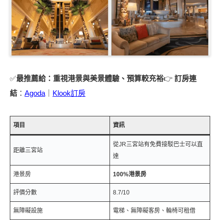
✅
最推薦給：重視港景與美景體驗、預算較充裕
👉
訂房連
結
：
Agoda
｜
Klook訂房
項目
資訊
從JR三宮站有免費接駁巴士可以直
距離三宮站
達
港景房
100%港景房
評價分數
8.7/10
無障礙設施
電梯、無障礙客房、輪椅可租借