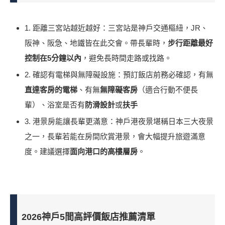
1. 距離三宮站越近越好：三宮站是神戶交通樞紐，JR、
阪神、阪急、地鐵皆在此交會。帶長輩時，
步行距離最好
控制在5分鐘以內
，避免長時間走路或找路。
2. 確認有電梯與無障礙設施：預訂飯店前務必確認，有無
直達客房的電梯
、有無
無障礙客房
（適合行動不便長
輩）、浴室是否有
防滑設計
或
扶手
3. 港景房能讓長輩更滿意：神戶港夜景堪稱日本三大夜景
之一，長輩若能在房間欣賞港景，會大幅提升旅遊滿意
度。建議選擇
面向港口的高樓層房
。
2026神戶5間高評價飯店推薦清單