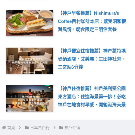
【神戶早餐推薦】Nishimura’s
Coffee西村咖啡本店：感受昭和懷
舊風情，朝食限定三明治套餐
【神戶便宜住宿推薦】神户蒙特埃
瑪納酒店・艾美麗：生田神社旁、
三宮站6分鐘
【神戶住宿推薦】神戶美利堅公園
東方酒店：住進海景第一排！必吃
神戶在地食材早餐，開箱港灣美景
首頁
日本自由行
神戶住宿