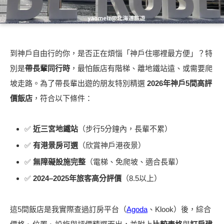
到神戶自由行的你，是否正在煩惱「神戶住哪裡最方便」？特
別是
帶長輩同行時
，最怕飯店有階梯、離地鐵站遠、或需要爬
坡走路。為了帶長輩出遊的朋友特別精選
2026年神戶5間高評
價飯店
，符合以下條件：
✅
近三宮地鐵站
（步行5分鐘內，長輩不累）
✅
有港景房可選
（欣賞神戶港夜景）
✅
無障礙設施完整
（電梯、免爬坡、適合長輩）
✅
2024–2025年旅客高分評價
（8.5以上）
這5間飯店是我實際查過訂房平台（
Agoda
、Klook）後，綜合