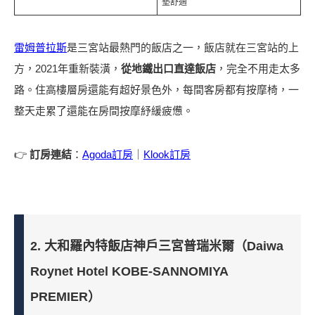
墊舒適
雷姆普拉斯
是三宮站最熱門的飯店之一，飯店就在三宮站的上
方，2021年重新裝潢，
從地鐵出口直達飯店
，完全不用走太多
路。住高樓層房還能有超好景色外，每間客房都有按摩椅，一
整天走累了還能在房間按摩紓緩疲憊。
👉
訂房連結
：
Agoda訂房
｜
Klook訂房
2. 大和羅內特飯店神戶三宮普瑞米爾（Daiwa
Roynet Hotel KOBE-SANNOMIYA
PREMIER）