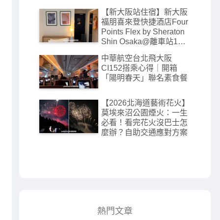
【新大阪站住宿】新大阪
福朋喜來登快捷酒店Four
Points Flex by Sheraton
Shin Osaka@離車站1分
鐘高CP值飯店
中華航空台北飛大阪
CI152搭乘心得｜開箱
「陽明春天」聯名素食餐
【2026北海道藝術花火】
莫埃來沼公園煙火：一生
必看！看完花火沒巴士怎
麼辦？自助交通應對方案
熱門文章