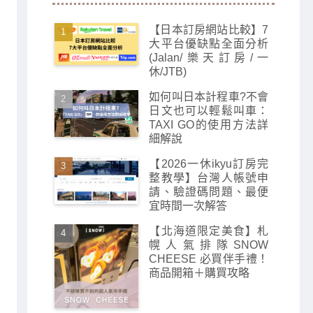
【日本訂房網站比較】7
大平台優缺點全面分析
(Jalan/樂天訂房/一
休/JTB)
如何叫日本計程車?不會
日文也可以輕鬆叫車：
TAXI GO的使用方法詳
細解說
【2026一休ikyu訂房完
整教學】台灣人帳號申
請、驗證碼問題、最便
宜時間一次解答
【北海道限定美食】札
幌人氣排隊SNOW
CHEESE 必買伴手禮！
商品開箱＋購買攻略