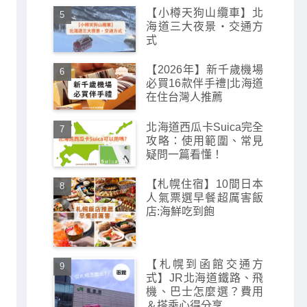
【小樽天狗山纜車】北
海道三大夜景・交通方
式
【2026年】新千歲機場
必買16款伴手禮|北海道
在住台灣人推薦
北海道西瓜卡Suica完全
攻略：使用範圍、常見
疑問一篇看懂！
【札幌住宿】10間日本
人氣票選早餐超厲害飯
店:海鮮吃到飽
【札幌到函館交通方
式】JR北海道鐵路、飛
機、巴士怎麼選？費用
＆搭乘心得分享