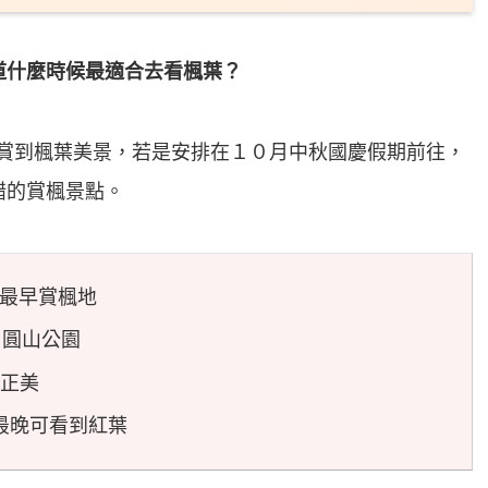
道什麼時候最適合去看楓葉？
欣賞到楓葉美景，若是安排在１０月中秋國慶假期前往，
錯的賞楓景點。
日本最早賞楓地
道、圓山公園
泉正美
→ 最晚可看到紅葉