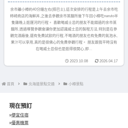
余市離小樽約40分鐘左右(搭巴士),這次安排的行程是上午去余市吃
柿崎商店的海鮮丼,之後去參觀余市蒸餾所後下午回小樽吃naruto半
隻雞晚上逛運河的行程。 喜歡喝威士忌的朋友不能錯過的余市蒸
餾所,透過導覽參觀會讓你更加認識威士忌的製程方法,特別是在參
觀完酒廠後,還有免費試飲的行程,不喝酒的朋友也有免費的氣泡水,
果汁可以享用,真的是很佛心的免費參觀行程。 朋友跟我平時沒有
在喝威士忌但也是逛得很開心,即...
2023.10.08
2026.04.17
首頁
北海道景點交通
小樽景點
現在預訂
»
便宜住宿
»
優惠機票