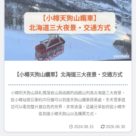
【小樽天狗山纜車】北海道三大夜景・交通方式
小樽的天狗山與札幌藻岩山與函館的函館山列為北海道三大夜景，
從小樽站搭公車約20分鐘可以到達天狗山纜車搭乘處，冬天雪季造
訪可以看到整片銀白色的世界，非常浪漫。這篇分享如何從小樽市
區到達小樽天狗山以及購票方式。
2024.08.15
2026.06.30