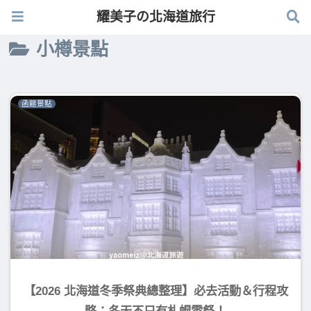
耀美子の北海道旅行
耀美子の北海道旅行
小樽景點
函館景點
【2026 北海道冬季祭典總整理】必去活動＆行程攻
略：冬天不只有札幌雪祭！