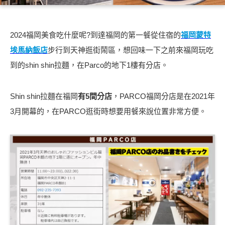
2024福岡美食吃什麼呢?到達福岡的第一餐從住宿的
福岡蒙特
埃馬納飯店
步行到天神逛街鬧區，︁想回味一下之前來福岡玩吃
到的shin shin拉麵，︁在Parco的地下1樓有分店。
Shin shin拉麵在福岡
有5間分店
，︁PARCO福岡分店是在2021年
3月開幕的，︁在PARCO逛街時想要用餐來說位置非常方便。