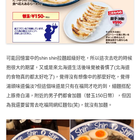
可能回憶當中的shin shin拉麵超級好吃，︁所以這次去吃的時候
抱很大的期望，︁又或是來北海道生活後味覺被養慣了(北海道
的食物真的都太好吃了)，︁覺得沒有想像中的那麼好吃，︁覺得
湯頭味道偏淡?但這個味道是只有在福岡才吃的到，︁細麵搭配
上豚骨白湯，︁附近的男子們都會加麵（替玉150日幣），︁但因
為我還要留胃去吃福岡網紅麵包(笑)，︁就沒有加麵。