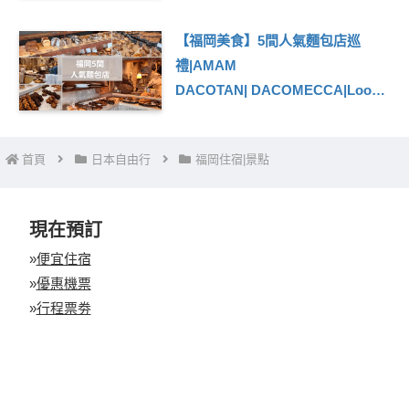
【福岡美食】5間人氣麵包店巡
禮|AMAM
DACOTAN| DACOMECCA|Loop a
Bread |THE ROOTS|PAIN STOCK
首頁
日本自由行
福岡住宿|景點
現在預訂
»
便宜住宿
»
優惠機票
»
行程票劵