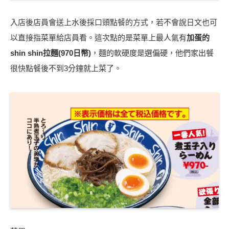
入店後店員會送上水後採口頭點餐的方式，︁若不會說日文也可
以直接指菜單給店員看。這次點的是菜單上最人氣有
加蛋的
shin shin拉麵(970日幣)
，︁麵的軟硬度是選偏硬，︁他們家出餐
很快點餐後不到3分鐘就上菜了。