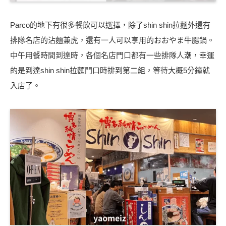
Parco的地下有很多餐飲可以選擇，︁除了shin shin拉麵外還有
排隊名店的沾麵兼虎，︁還有一人可以享用的おおやま牛腸鍋。
中午用餐時間到達時，︁各個名店門口都有一些排隊人潮，︁幸運
的是到達shin shin拉麵門口時排到第二組，︁等待大概5分鐘就
入店了。