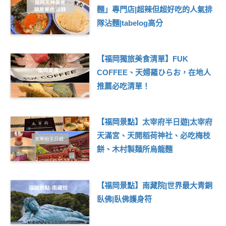
麵」專門店|超辣但超好吃的人氣排
隊沾麵|tabelog高分
【福岡獨旅美食清單】FUK
COFFEE、天婦羅ひらお，在地人
推薦必吃清單！
【福岡景點】太宰府半日遊|太宰府
天滿宮、天開稻荷神社、必吃梅枝
餅、木村製麺所烏龍麵
【福岡景點】南藏院|世界最大青銅
臥佛|臥佛護身符