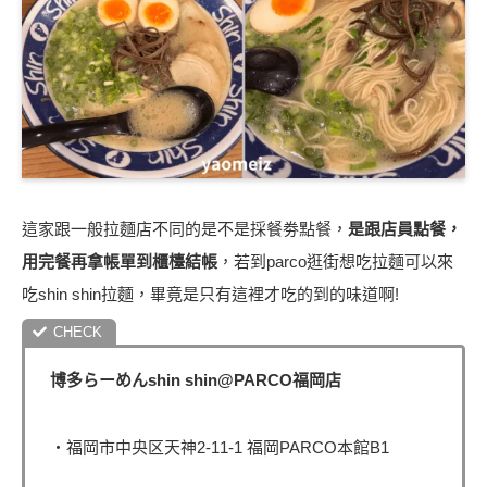
這家跟一般拉麵店不同的是不是採餐劵點餐，︁
是跟店員點餐，︁
用完餐再拿帳單到櫃檯結帳
，︁若到parco逛街想吃拉麵可以來
吃shin shin拉麵，︁畢竟是只有這裡才吃的到的味道啊!
博多らーめんshin shin@PARCO福岡店
・福岡市中央区天神2-11-1 福岡PARCO本館B1