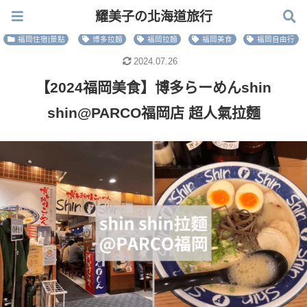
耀美子の北海道旅行
耀美子の北海道旅行
福岡住宿|景點
博多拉麵
福岡拉麵
福岡美食
福岡自由行
2024.07.26
【2024福岡美食】博多らーめんshin
shin@PARCO福岡店 超人氣拉麵