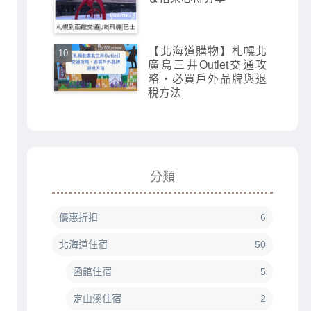
【北海道購物】札幌北
廣島三井Outlet交通攻
略・必買戶外品牌與退
稅方法
分類
優惠折扣
6
北海道住宿
50
函館住宿
5
定山溪住宿
2