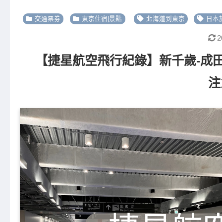
交通票劵
東京住宿|景點
北海道到東京
日本
2
【捷星航空飛行紀錄】新千歲-成田機
注