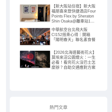
【新大阪站住宿】新大阪
福朋喜來登快捷酒店Four
Points Flex by Sheraton
Shin Osaka@離車站1分
鐘高CP值飯店
中華航空台北飛大阪
CI152搭乘心得｜開箱
「陽明春天」聯名素食餐
【2026北海道藝術花火】
莫埃來沼公園煙火：一生
必看！看完花火沒巴士怎
麼辦？自助交通應對方案
熱門文章