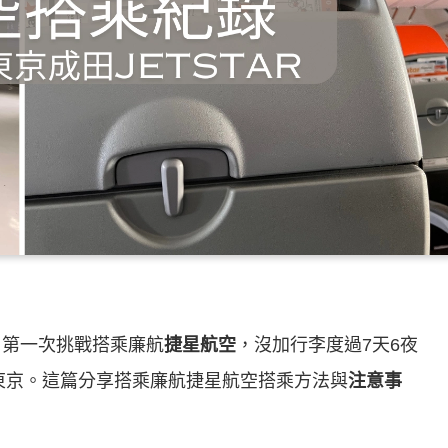
，第一次挑戰搭乘廉航
捷星航空
，沒加行李度過7天6夜
東京。這篇分享搭乘廉航捷星航空搭乘方法與
注意事