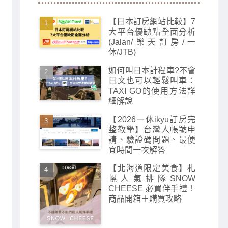
【日本訂房網站比較】7
大平台優缺點全面分析
(Jalan/樂天訂房/一
休/JTB)
如何叫日本計程車?不會
日文也可以輕鬆叫車：
TAXI GO的使用方法詳
細解說
【2026一休ikyu訂房完
整教學】台灣人帳號申
請、驗證碼問題、最便
宜時間一次解答
【北海道限定美食】札
幌人氣排隊SNOW
CHEESE 必買伴手禮！
商品開箱＋購買攻略