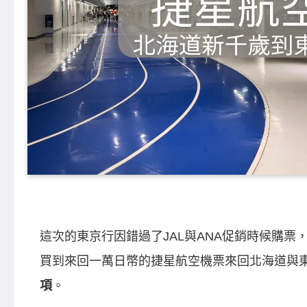
這次的東京行因錯過了JAL與ANA促銷時候購票
買到來回一萬日幣的捷星航空機票來回北海道與
項
。