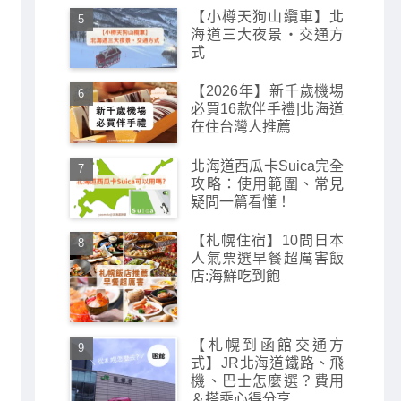
【小樽天狗山纜車】北
海道三大夜景・交通方
式
【2026年】新千歲機場
必買16款伴手禮|北海道
在住台灣人推薦
北海道西瓜卡Suica完全
攻略：使用範圍、常見
疑問一篇看懂！
【札幌住宿】10間日本
人氣票選早餐超厲害飯
店:海鮮吃到飽
【札幌到函館交通方
式】JR北海道鐵路、飛
機、巴士怎麼選？費用
＆搭乘心得分享