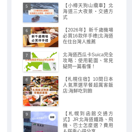
【小樽天狗山纜車】北
海道三大夜景・交通方
式
【2026年】新千歲機場
必買16款伴手禮|北海道
在住台灣人推薦
北海道西瓜卡Suica完全
攻略：使用範圍、常見
疑問一篇看懂！
【札幌住宿】10間日本
人氣票選早餐超厲害飯
店:海鮮吃到飽
【札幌到函館交通方
式】JR北海道鐵路、飛
機、巴士怎麼選？費用
＆搭乘心得分享