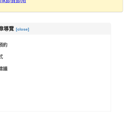
bank即買即用
章導覽
預約
式
建議