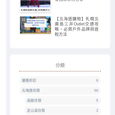
【北海道購物】札幌北
廣島三井Outlet交通攻
略・必買戶外品牌與退
稅方法
分類
優惠折扣
6
北海道住宿
50
函館住宿
5
定山溪住宿
2