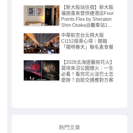
【新大阪站住宿】新大阪
福朋喜來登快捷酒店Four
Points Flex by Sheraton
Shin Osaka@離車站1分
鐘高CP值飯店
中華航空台北飛大阪
CI152搭乘心得｜開箱
「陽明春天」聯名素食餐
【2026北海道藝術花火】
莫埃來沼公園煙火：一生
必看！看完花火沒巴士怎
麼辦？自助交通應對方案
熱門文章