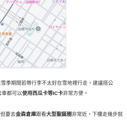
天雪季期間若帶行李不太好在雪地裡行走，建議搭公
公車都可以
使用西瓜卡等IC卡
非常方便。
，但要去
金森倉庫
跟看
大型聖誕樹
非常近，下樓走幾步就