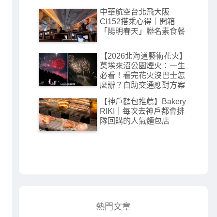
鐘高CP值飯店
中華航空台北飛大阪
CI152搭乘心得｜開箱
「陽明春天」聯名素食餐
【2026北海道藝術花火】
莫埃來沼公園煙火：一生
必看！看完花火沒巴士怎
麼辦？自助交通應對方案
【神戶麵包推薦】Bakery
RIKI｜每次去神戶都會排
隊回購的人氣麵包店
熱門文章