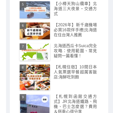
【小樽天狗山纜車】北
海道三大夜景・交通方
式
【2026年】新千歲機場
必買16款伴手禮|北海道
在住台灣人推薦
北海道西瓜卡Suica完全
攻略：使用範圍、常見
疑問一篇看懂！
【札幌住宿】10間日本
人氣票選早餐超厲害飯
店:海鮮吃到飽
【札幌到函館交通方
式】JR北海道鐵路、飛
機、巴士怎麼選？費用
＆搭乘心得分享