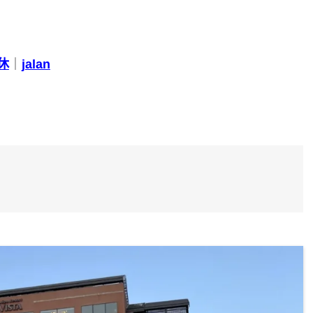
休
｜
jalan