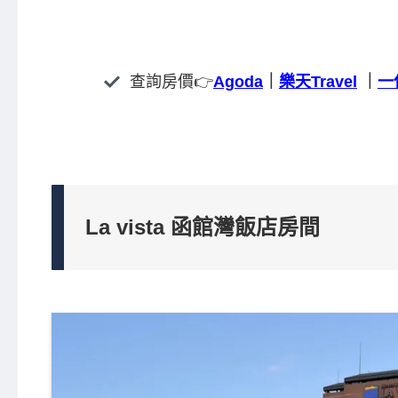
查詢房價👉
Agoda
｜
樂天Travel
｜
一
La vista 函館灣飯店房間