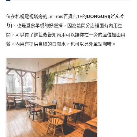
位在札幌電視塔旁的Le Trois百貨店1F的
DONGURI(どんぐ
り)
，也是覓食早餐的好選擇，因為這間分店裡面有內用空
間，可以買了麵包後告知內用可以讓你在一旁的座位裡面用
餐，內用有提供自取的白開水，也可以另外單點咖啡。