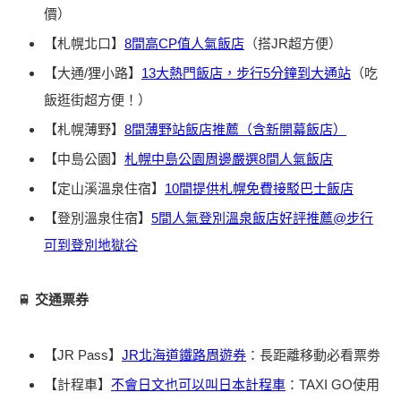
價）
【札幌北口】
8間高CP值人氣飯店
（搭JR超方便）
【大通/狸小路】
13大熱門飯店，步行5分鐘到大通站
（吃
飯逛街超方便！）
【札幌薄野】
8間薄野站飯店推薦（含新開幕飯店）
【中島公園】
札幌中島公園周邊嚴選8間人氣飯店
【定山溪溫泉住宿】
10間提供札幌免費接駁巴士飯店
【登別溫泉住宿】
5間人氣登別溫泉飯店好評推薦@步行
可到登別地獄谷
🚆
交通票券
【JR Pass】
JR北海道鐵路周遊券
：長距離移動必看票劵
【計程車】
不會日文也可以叫日本計程車
：TAXI GO使用