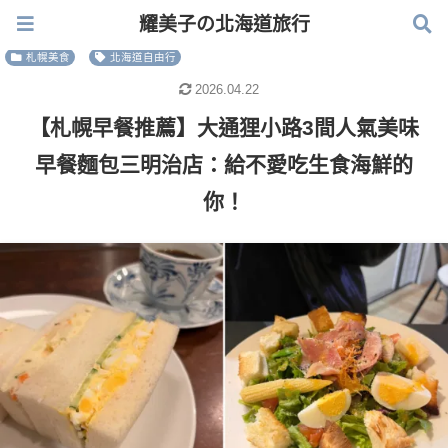
耀美子の北海道旅行
耀美子の北海道旅行
札幌美食
北海道自由行
2026.04.22
【札幌早餐推薦】大通狸小路3間人氣美味
早餐麵包三明治店：給不愛吃生食海鮮的
你！