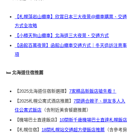
【札幌藻岩山纜車】欣賞日本三大夜景@纜車購票、交通
方式全攻略
【小樽天狗山纜車】北海道三大夜景・交通方式
【函館百萬夜景】函館山纜車交通方式｜冬天造訪注意事
項
🛏️
北海道住宿推薦
【2025北海道住宿新選擇】
7家精品新飯店搶先看！
【2025札幌公寓式酒店推薦】
7間適合親子、朋友多人入
住公寓式飯店
（含附近美食餐廳推薦）
【機場巴士直達飯店】
10間新千歲機場巴士直達札幌飯店
【札幌住宿】
18間札幌站交通超方便飯店推薦
（含參考房