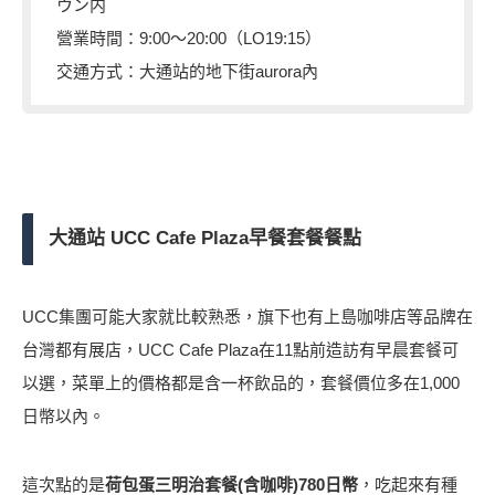
ウン内
營業時間：9:00～20:00（LO19:15）
交通方式：大通站的地下街aurora內
大通站 UCC Cafe Plaza早餐套餐餐點
UCC集團可能大家就比較熟悉，旗下也有上島咖啡店等品牌在
台灣都有展店，UCC Cafe Plaza在11點前造訪有早晨套餐可
以選，菜單上的價格都是含一杯飲品的，套餐價位多在1,000
日幣以內。
這次點的是
荷包蛋三明治套餐(含咖啡)780日幣
，吃起來有種