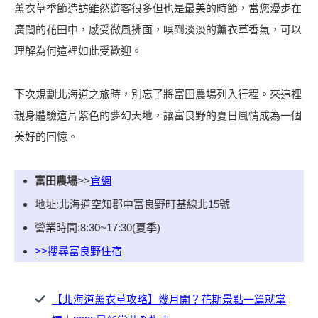
薰衣草季節造訪雖然遊客很多但也是最美的時節，當您漫步在
廣闊的花田中，感受微風拂面，嗅到淡淡的薰衣草香氣，可以
理解為何這裡如此受歡迎。
下次規劃北海道之旅時，別忘了將富田農場列入行程。來這裡
親身體驗這片紫色的夢幻天地，讓富良野的夏日風情成為一個
美好的回憶。
富田農場
>>
官網
地址:北海道空知郡中富良野町基線北15號
營業時間:8:30~17:30(夏季)
>>搜尋富良野住宿
【北海道薰衣草攻略】幾月開？花期景點一篇就掌