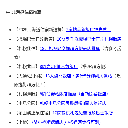
🛏️
北海道住宿推薦
【2025北海道住宿新選擇】
7家精品新飯店搶先看！
【機場巴士直達飯店】
10間新千歲機場巴士直達札幌飯店
【札幌住宿】
18間札幌站交通超方便飯店推薦
（含參考房
價）
【札幌北口】
8間高CP值人氣飯店
（搭JR超方便）
【大通/狸小路】
13大熱門飯店，步行5分鐘到大通站
（吃
飯逛街超方便！）
【札幌薄野】
8間薄野站飯店推薦（含新開幕飯店）
【中島公園】
札幌中島公園周邊嚴選8間人氣飯店
【定山溪溫泉住宿】
10間提供札幌免費接駁巴士飯店
【小樽】
7間小樽精選飯店(小樽運河步行可到)