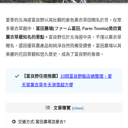
夏季的北海道富良野以其壯觀的紫色薰衣草田聞名於世。在眾
多薰衣草園中，
富田農場(ファーム富田, Farm Tomita)是欣賞
薰衣草最知名的景點。
富良野位於北海道中央，不僅以薰衣草
聞名，還因優質農產品和純淨自然而備受讚譽。富田農場以其
美麗的花田景觀和悠久歷史，成為了富良野的象徵。
【富良野住宿推薦】
10間富良野飯店總整理、夏
天賞薰衣草冬天滑雪超方便
文章導覽
交通方式
:
富田農場怎麼去
?