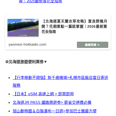
握｜2025最新賞花全指南
【北海道夏天薰衣草攻略】富良野幾月
開？花期景點一篇就掌握｜2026最新賞
花全指南
yaomeiz-hokkaido.com
⚙️北海道旅遊便利票劵▼
【行李移動不煩惱】新千歲機場>札幌市區飯店當日寄送
服務
【日本】eSIM 高速上網 > 即買即用
北海道JR PASS 鐵路周遊劵> 節省交通費必備
旭山動物園＆白鬚瀑布一日遊>參加巴士團最方便