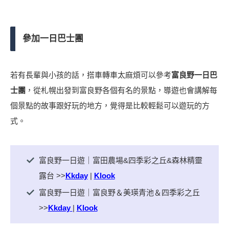
參加一日巴士團
若有長輩與小孩的話，搭車轉車太麻煩可以參考
富良野一日巴
士團
，從札幌出發到富良野各個有名的景點，導遊也會講解每
個景點的故事跟好玩的地方，覺得是比較輕鬆可以遊玩的方
式。
富良野一日遊｜富田農場&四季彩之丘&森林精靈
露台 >>
Kkday
|
Klook
富良野一日遊｜富良野＆美瑛青池＆四季彩之丘
>>
Kkday
|
Klook