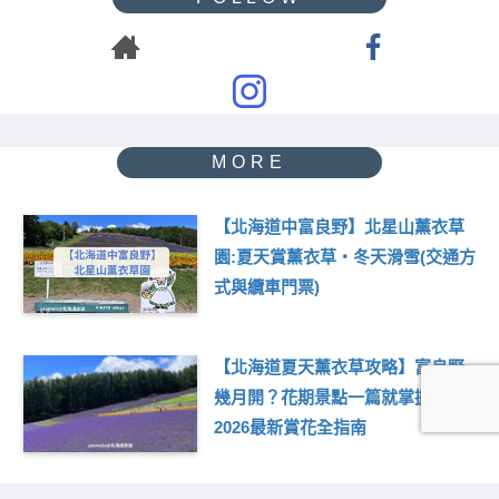
【北海道中富良野】北星山薰衣草
園:夏天賞薰衣草・冬天滑雪(交通方
式與纜車門票)
【北海道夏天薰衣草攻略】富良野
幾月開？花期景點一篇就掌握｜
2026最新賞花全指南