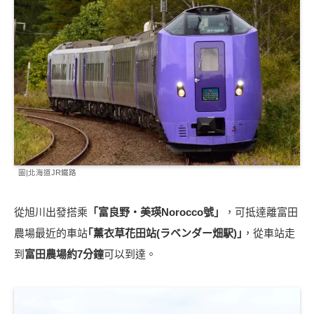
圖|北海道JR鐵路
從旭川出發搭乘
「富良野・美瑛Norocco號」
，可抵達離富田
農場最近的車站
｢薰衣草花田站(ラベンダー畑駅)｣
，從車站走
到
富田農場約7分鐘
可以到達。