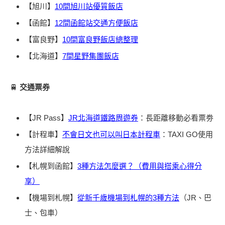
【旭川】
10間旭川站優質飯店
【函館】
12間函館站交通方便飯店
【富良野】
10間富良野飯店總整理
【北海道】
7間星野集團飯店
🚆
交通票券
【JR Pass】
JR北海道鐵路周遊券
：長距離移動必看票劵
【計程車】
不會日文也可以叫日本計程車
：TAXI GO使用
方法詳細解說
【札幌到函館】
3種方法怎麼選？（費用與搭乘心得分
享）
【機場到札幌】
從新千歲機場到札幌的3種方法
（JR、巴
士、包車）