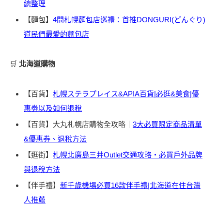
總整理
【麵包】
4間札幌麵包店巡禮：首推DONGURI(どんぐり)
道民們最愛的麵包店
🛒
北海道購物
【百貨】
札幌ステラプレイス&APIA百貨|必逛&美食|優
惠劵以及如何退稅
【百貨】大丸札幌店購物全攻略｜
3大必買限定商品清單
&優惠券、退稅方法
【逛街】
札幌北廣島三井Outlet交通攻略・必買戶外品牌
與退稅方法
【伴手禮】
新千歲機場必買16款伴手禮|北海道在住台灣
人推薦