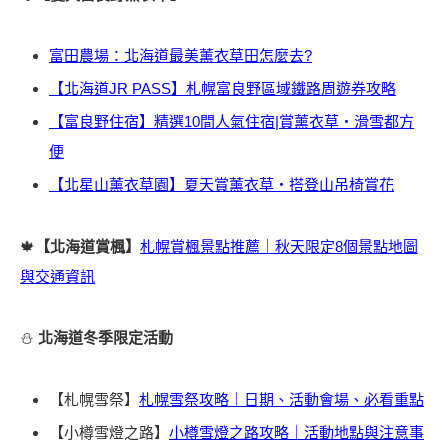
富田農場：北海道最美薰衣草田怎麼去?
【北海道JR PASS】札幌富良野區域鐵路周遊券攻略
【富良野住宿】精選10間人氣住宿|賞薰衣草・滑雪都方
便
【北星山薰衣草園】夏天賞薰衣草・搭登山吊椅賞花
🍁
【北海道賞楓】
札幌賞楓景點推薦｜秋天限定8個景點地圖
與交通資訊
⛄
北海道冬季限定活動
【札幌雪祭】
札幌雪祭攻略｜日期、活動會場、必看重點
【小樽雪燈之路】
小樽雪燈之路攻略｜活動地點與注意事