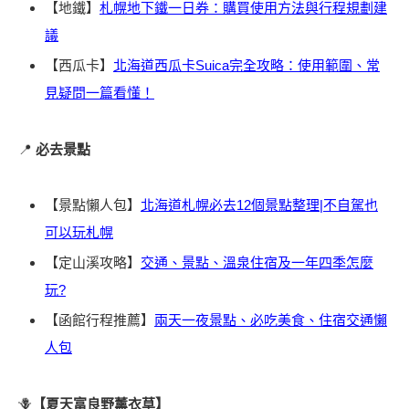
【地鐵】
札幌地下鐵一日券：購買使用方法與行程規劃建
議
【西瓜卡】
北海道西瓜卡Suica完全攻略：使用範圍、常
見疑問一篇看懂！
📍
必去景點
【景點懶人包】
北海道札幌必去12個景點整理|不自駕也
可以玩札幌
【定山溪攻略】
交通、景點、溫泉住宿及一年四季怎麼
玩?
【函館行程推薦】
兩天一夜景點、必吃美食、住宿交通懶
人包
🪻
【夏天富良野薰衣草】