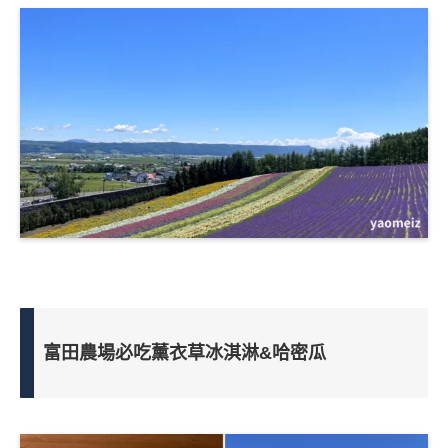
富田農場必吃薰衣草冰淇淋&哈密瓜