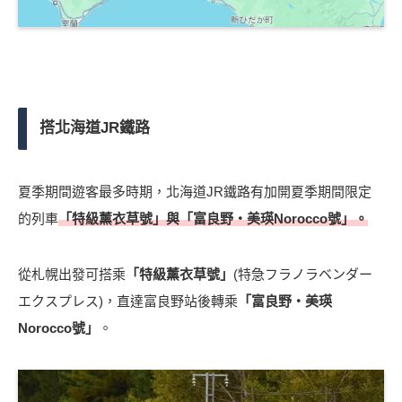
搭北海道JR鐵路
夏季期間遊客最多時期，北海道JR鐵路有加開夏季期間限定
的列車
「特級薰衣草號」與「富良野・美瑛Norocco號」。
從札幌出發可搭乘
「特級薰衣草號」
(特急フラノラベンダー
エクスプレス)，直達富良野站後轉乘
「富良野・美瑛
Norocco號」
。