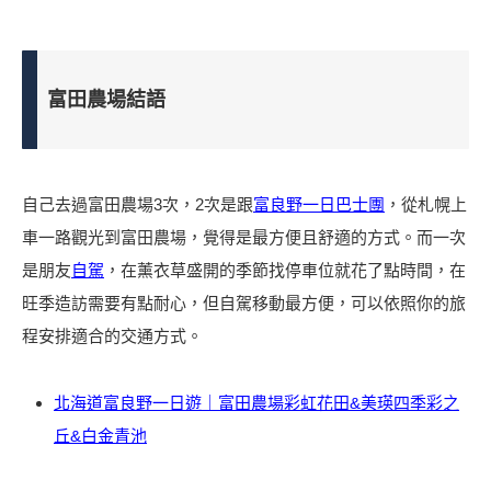
富田農場結語
自己去過富田農場3次，2次是跟
富良野一日巴士團
，從札幌上
車一路觀光到富田農場，覺得是最方便且舒適的方式。而一次
是朋友
自駕
，在薰衣草盛開的季節找停車位就花了點時間，在
旺季造訪需要有點耐心，但自駕移動最方便，可以依照你的旅
程安排適合的交通方式。
北海道富良野一日遊｜富田農場彩虹花田&美瑛四季彩之
丘&白金青池