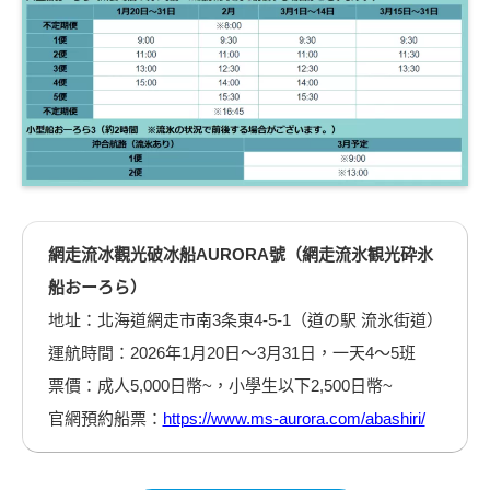
網走流冰觀光破冰船AURORA號（網走流氷観光砕氷
船おーろら）
地址：北海道網走市南3条東4-5-1（道の駅 流氷街道）
運航時間：2026年1月20日～3月31日，一天4～5班
票價：成人5,000日幣~，小學生以下2,500日幣~
官網預約船票：
https://www.ms-aurora.com/abashiri/