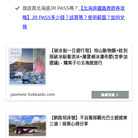
我該買北海道JR PASS嗎？
【北海道鐵路周遊券攻
略】JR PASS多少錢？該買嗎？使用範圍？如何兌
換
【破冰船一日遊行程】旭山動物園+紋別
搭破冰船看流冰+層雲峽冰瀑布節(含參加
建議) - 耀美子の北海道旅行
yaomeiz-hokkaido.com
【釧路知床號】不自駕搭觀光巴士遊道東
三湖｜搭乘心得分享