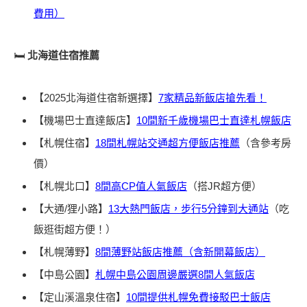
費用）
🛏️
北海道住宿推薦
【2025北海道住宿新選擇】
7家精品新飯店搶先看！
【機場巴士直達飯店】
10間新千歲機場巴士直達札幌飯店
【札幌住宿】
18間札幌站交通超方便飯店推薦
（含參考房
價）
【札幌北口】
8間高CP值人氣飯店
（搭JR超方便）
【大通/狸小路】
13大熱門飯店，步行5分鐘到大通站
（吃
飯逛街超方便！）
【札幌薄野】
8間薄野站飯店推薦（含新開幕飯店）
【中島公園】
札幌中島公園周邊嚴選8間人氣飯店
【定山溪溫泉住宿】
10間提供札幌免費接駁巴士飯店