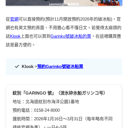
從
官網
可以直接預約(預計11月開放預約2026年的破冰船)，官
網也有英文預約頁面，不用擔心看不懂日文。若覺得太麻煩的
話
Klook
上面也可以買到
Garinko號破冰船的票
，在這裡購買應
該是最方便的。
Klook
>
預約Garinko號破冰船票
紋別「GARINGO 號」（流氷砕氷船ガリンコ号）
地址：北海道紋別市海洋公園1番地
預約電話：0158-24-8000
運航時間：2026年1月16日～3月31日（每年略有不同
請依官網為準），一日4~5班