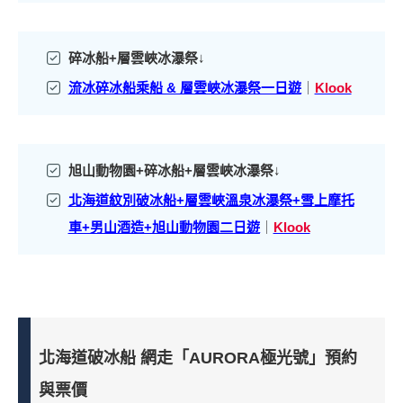
碎冰船+層雲峽冰瀑祭
↓
流冰碎冰船乘船 & 層雲峽冰瀑祭一日遊
｜
Klook
旭山動物園+碎冰船+層雲峽冰瀑祭
↓
北海道紋別破冰船+層雲峽溫泉冰瀑祭+雪上摩托
車+男山酒造+旭山動物園二日遊
｜
Klook
北海道破冰船
網走「AURORA極光號」
預約
與票價