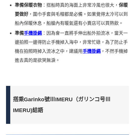
準備保暖衣物
：搭船時真的海面上非常冷風也很大，
保暖
要做好
，圍巾手套與毛帽都是必備。如果覺得太冷可以到
船內保暖休息，船艙內有暖氣還有小賣店可以買熱飲。
準備
手機掛繩
：因為會一直將手伸出船外拍流冰，當天一
邊拍照一邊得防止手機掉入海中，非常忙碌，為了防止手
機在拍照時掉入流冰之中，建議用
手機掛繩
，不然手機掉
進去真的是欲哭無淚。
搭乘Garinko號ⅢIMERU（ガリンコ号Ⅲ
IMERU)結語