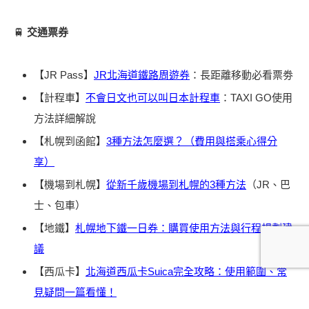
🚆
交通票券
【JR Pass】
JR北海道鐵路周遊券
：長距離移動必看票劵
【計程車】
不會日文也可以叫日本計程車
：TAXI GO使用
方法詳細解說
【札幌到函館】
3種方法怎麼選？（費用與搭乘心得分
享）
【機場到札幌】
從新千歲機場到札幌的3種方法
（JR、巴
士、包車）
【地鐵】
札幌地下鐵一日券：購買使用方法與行程規劃建
議
【西瓜卡】
北海道西瓜卡Suica完全攻略：使用範圍、常
見疑問一篇看懂！