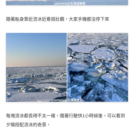
隨著船身靠近流冰近看很壯觀，大家手機都沒停下來
每塊流冰都長得不太一樣，隨著行駛快1小時候後，可以看到
夕陽搭配流冰的奇景，