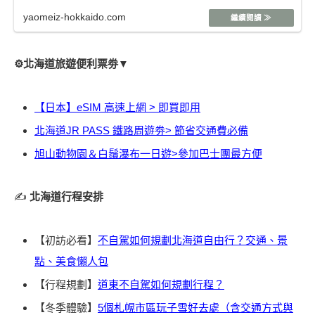
yaomeiz-hokkaido.com
⚙️北海道旅遊便利票劵▼
【日本】eSIM 高速上網 > 即買即用
北海道JR PASS 鐵路周遊劵> 節省交通費必備
旭山動物園＆白鬚瀑布一日遊>參加巴士團最方便
✍️
北海道行程安排
【初訪必看】
不自駕如何規劃北海道自由行？交通、景
點、美食懶人包
【行程規劃】
道東不自駕如何規劃行程？
【冬季體驗】
5個札幌市區玩子雪好去處（含交通方式與