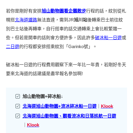
若你是剛好有安排
旭山動物園看企鵝散步
行程的話，紋別從札
幌搭
北海道鐵路
無法直達，需到JR
旭川站
後轉乘巴士前往紋
別巴士站後再轉車，自行搭車的話交通轉乘上會比較繁雜一
些。但若是開車的話則會方便許多，因此許多
破冰船一日遊
或
二日遊
的行程都安排搭乘紋別「Garinko號」。
破冰船一日遊的行程費用觀察下來一年比一年貴，若剛好冬天
要來北海道的話建議是盡早報名參加啊!
旭山動物園+碎冰船
↓
北海道旭山動物園+流冰碎冰船一日遊
｜
Klook
北海道旭山動物園、觀看流冰和日落巡航
一日遊
｜
Klook