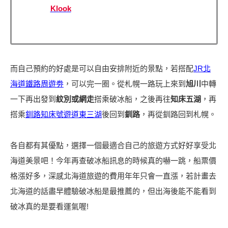
Klook
而自己預約的好處是可以自由安排附近的景點，若搭配
JR北
海道鐵路周遊劵
，可以完一圈。從札幌一路玩上來到
旭川
中轉
一下再出發到
紋別或網走
搭乘破冰船，之後再往
知床五湖
，再
搭乘
釧路知床號遊道東三湖
後回到
釧路
，再從釧路回到札幌。
各自都有其優點，選擇一個最適合自己的旅遊方式好好享受北
海道美景吧！今年再查破冰船訊息的時候真的嚇一跳，船票價
格漲好多，深感北海道旅遊的費用年年只會一直漲，若計畫去
北海道的話盡早體驗破冰船是最推薦的，但出海後能不能看到
破冰真的是要看運氣喔!