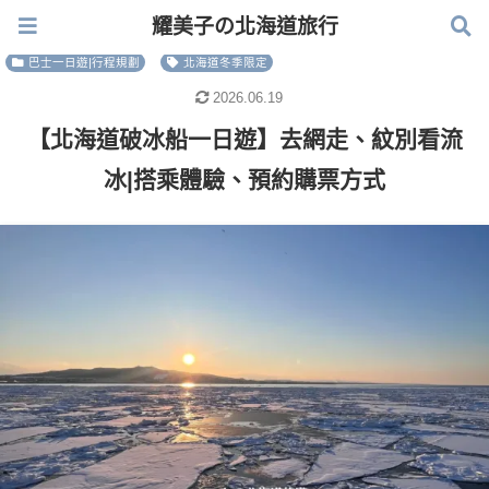
耀美子の北海道旅行
耀美子の北海道旅行
巴士一日遊|行程規劃
北海道冬季限定
2026.06.19
【北海道破冰船一日遊】去網走、紋別看流
冰|搭乘體驗、預約購票方式