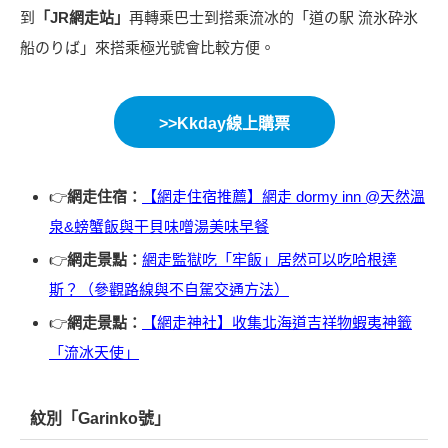
到
「JR網走站」
再轉乘巴士到搭乘流冰的「道の駅 流氷砕氷
船のりば」來搭乘極光號會比較方便。
>>Kkday線上購票
👉
網走住宿
：
【網走住宿推薦】網走 dormy inn @天然溫
泉&螃蟹飯與干貝味噌湯美味早餐
👉
網走景點：
網走監獄吃「牢飯」居然可以吃哈根達
斯？（參觀路線與不自駕交通方法）
👉
網走景點：
【網走神社】收集北海道吉祥物蝦夷神籤
「流冰天使」
紋別「Garinko號」