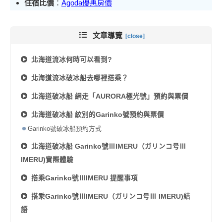
住宿比價
：
Agoda優惠房價
文章導覽
北海道流冰何時可以看到?
北海道流冰破冰船去哪裡搭乘？
北海道破冰船
網走「AURORA極光號」
預約與票價
北海道破冰船 紋別的Garinko號預約與票價
Garinko號破冰船預約方式
北海道破冰船 Garinko號ⅢIMERU（ガリンコ号Ⅲ
IMERU)實際體驗
搭乘Garinko號ⅢIMERU 提醒事項
搭乘Garinko號ⅢIMERU（ガリンコ号Ⅲ IMERU)結
語